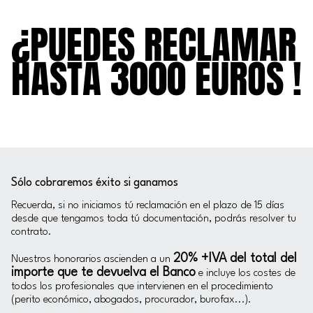
¿PUEDES RECLAMAR
¿PUEDES RECLAMAR
HASTA 3000 EUROS !
HASTA 3000 EUROS !
Sólo cobraremos éxito si ganamos
Recuerda, si no iniciamos tú reclamación en el plazo de 15 días
desde que tengamos toda tú documentación, podrás resolver tu
contrato.
20% +IVA del total del
Nuestros honorarios ascienden a un
importe que te devuelva el Banco
e incluye los costes de
todos los profesionales que intervienen en el procedimiento
(perito económico, abogados, procurador, burofax...).