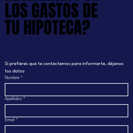
LOS GASTOS DE
LOS GASTOS DE
TU HIPOTECA?
TU HIPOTECA?
Si prefieres que te contactemos para informarte, déjanos 
tus datos
Nombre
*
Apellidos
*
Email
*