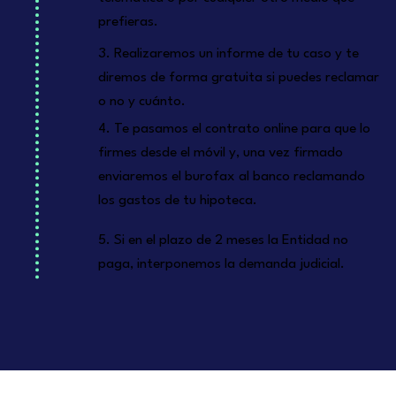
prefieras.
3. Realizaremos un informe de tu caso y te
diremos de forma gratuita si puedes reclamar
o no y cuánto.
4. Te pasamos el contrato online para que lo
firmes desde el móvil y, una vez firmado
enviaremos el burofax al banco reclamando
los gastos de tu hipoteca.
5. Si en el plazo de 2 meses la Entidad no
paga, interponemos la demanda judicial.