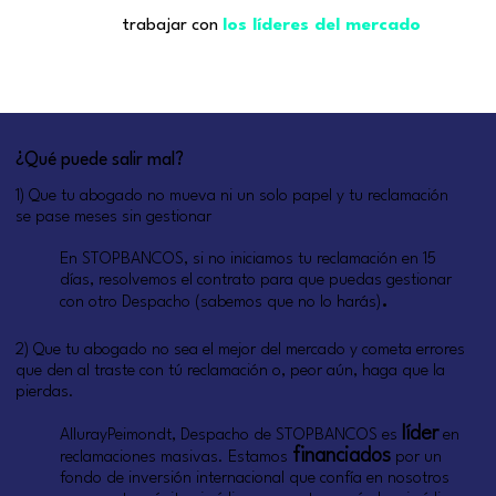
trabajar con
los líderes del mercado
¿Qué puede salir mal?
1) Que tu abogado no mueva ni un solo papel y tu reclamación
se pase meses sin gestionar
En STOPBANCOS, si no iniciamos tu reclamación en 15
días, resolvemos el contrato para que puedas gestionar
.
con otro Despacho (sabemos que no lo harás)
2) Que tu abogado no sea el mejor del mercado y cometa errores
que den al traste con tú reclamación o, peor aún, haga que la
pierdas.
líder
AllurayPeimondt, Despacho de STOPBANCOS es
en
financiados
reclamaciones masivas. Estamos
por un
fondo de inversión internacional que confía en nosotros